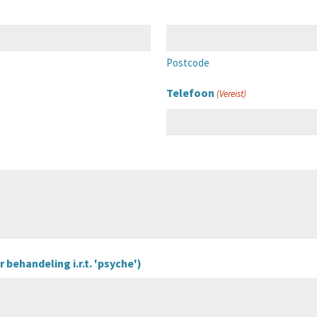
Postcode
Telefoon
(Vereist)
 behandeling i.r.t. 'psyche')