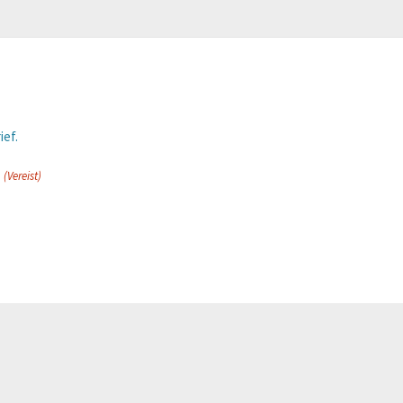
ief.
n
(Vereist)