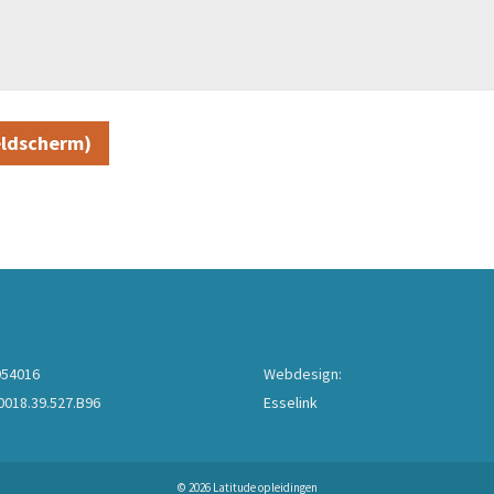
954016
Webdesign:
018.39.527.B96
Esselink
© 2026 Latitude opleidingen