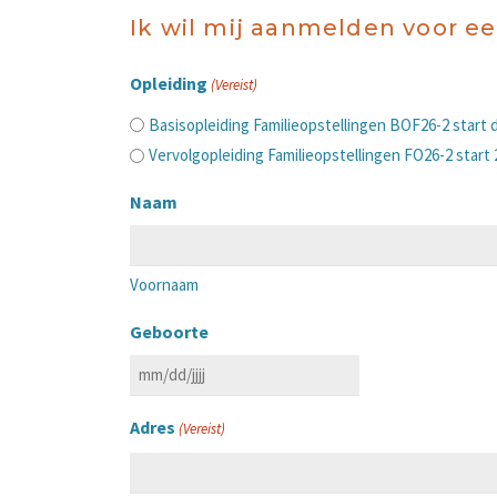
Ik wil mij aanmelden voor ee
Opleiding
(Vereist)
Basisopleiding Familieopstellingen BOF26-2 star
Vervolgopleiding Familieopstellingen FO26-2 star
Naam
Voornaam
Geboorte
MM
slash
Adres
(Vereist)
DD
slash