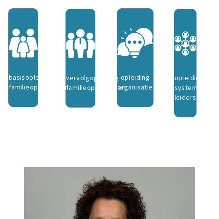
basisopleiding
opleiding
vervolgopleiding
opleiding
familieopstellingen
organisatieopstellingen
familieopstellingen
systemisch
leiderschap