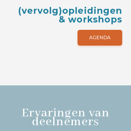
(vervolg)opleidingen
& workshops
AGENDA
Ervaringen van
deelnemers