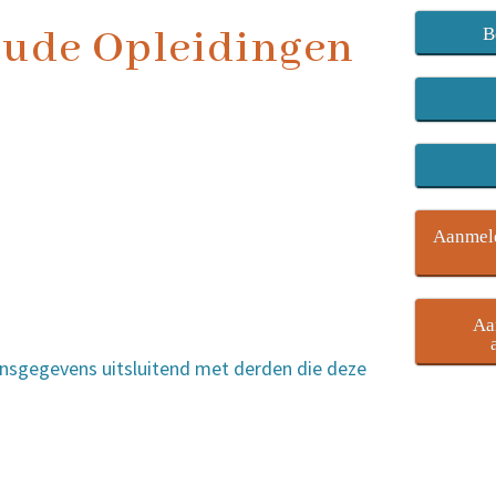
tude Opleidingen
B
Aanmeld
Aa
onsgegevens uitsluitend met derden die deze